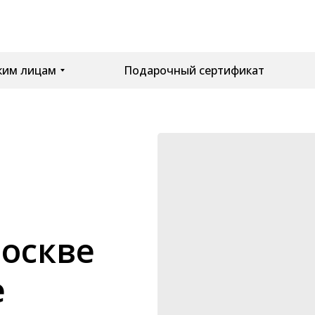
Подарочный сертификат
Подарочный сертификат
им лицам
им лицам
Москве
е