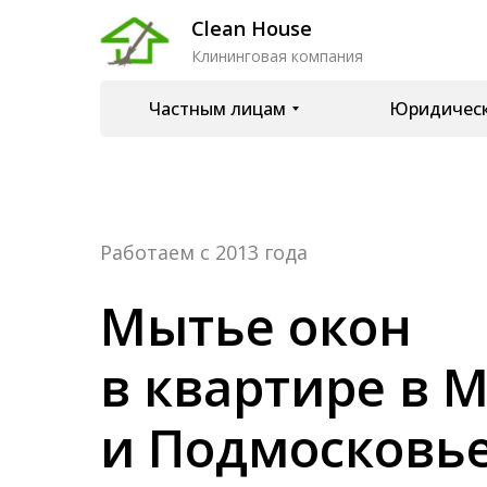
Clean House
Clean House
Клининговая компания
Клининговая компания
Частным лицам
Частным лицам
Юридическ
Юридическ
Работаем с 2013 года
Мытье окон
в квартире в 
и Подмосковь